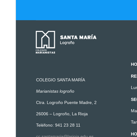
HO
RE
COLEGIO SANTA MARÍA
Lun
Marianistas logroño
SE
Ctra. Logroño Puente Madre, 2
Ma
26006 – Logroño, La Rioja
Tar
Teléfono: 941 23 28 11
HO
cc.santamaria@larioja.edu.es