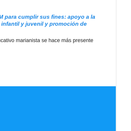
M para cumplir sus fines: apoyo a la
infantil y juvenil y promoción de
ducativo marianista se hace más presente