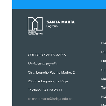
HO
RE
COLEGIO SANTA MARÍA
Lun
Marianistas logroño
SE
Ctra. Logroño Puente Madre, 2
Ma
26006 – Logroño, La Rioja
Tar
Teléfono: 941 23 28 11
HO
cc.santamaria@larioja.edu.es
Ma